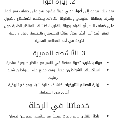
2. زيارة أغوا
بعد ذلك، نتوجه إلى
أغوا
، وهي قرية صغيرة تقع على ضفاف نهر أغوا،
وتُعرف بجمالها الطبيعي ومناظرها الهادئة. يمكنكم الاستمتاع بالتجول
على ضفاف النهر أو القيام بجولة بالقارب لاكتشاف المناظر الخلابة حول
النهر. تُعد أغوا أيضًا مكانًا مثاليًا للاستمتاع بالطبيعة وتناول وجبة
لذيذة في أحد المطاعم المحلية.
3. الأنشطة المميزة
جولة بالقارب
: تجربة ممتعة في النهر مع مناظر طبيعية ساحرة.
استكشاف الشواطئ
: قضاء وقت ممتع على شواطئ شيلا
الرملية.
زيارة المعالم التاريخية
: اكتشاف منارة شيلا ومواقع تاريخية
أخرى في المنطقة.
خدماتنا في الرحلة
راحة التنقل
: نوفر باصات مريحة مع سائقين محترفين لضمان