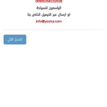
00905358102028
الياسمين للسياحة
او ارسال عبر الايميل الخاص بنا
info@yastur.com
الحجز الآن