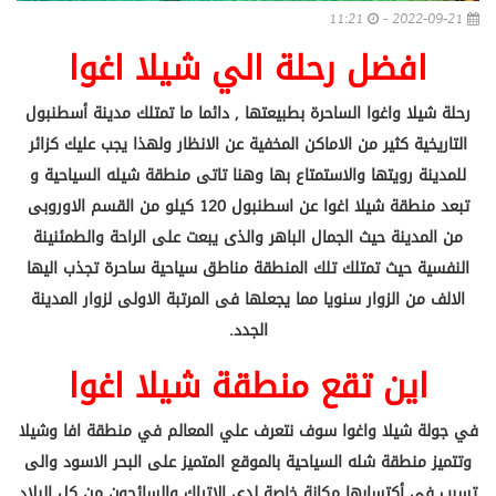
11:21
2022-09-21 -
افضل رحلة الي شيلا اغوا
رحلة شيلا واغوا الساحرة بطبيعتها , دائما ما تمتلك مدينة أسطنبول
التاريخية كثير من الاماكن المخفية عن الانظار ولهذا يجب عليك كزائر
للمدينة رويتها والاستمتاع بها وهنا تاتى منطقة شيله السياحية و
تبعد منطقة شيلا اغوا عن اسطنبول 120 كيلو من القسم الاوروبى
من المدينة حيث الجمال الباهر والذى يبعت على الراحة والطمئنينة
النفسية حيث تمتلك تلك المنطقة مناطق سياحية ساحرة تجذب اليها
الالف من الزوار سنويا مما يجعلها فى المرتبة الاولى لزوار المدينة
الجدد.
اين تقع منطقة شيلا اغوا
في جولة شيلا واغوا سوف نتعرف علي المعالم في منطقة افا وشيلا
وتتميز منطقة شله السياحية بالموقع المتميز على البحر الاسود والى
تسبب فى أكتسابها مكانة خاصة لدى الاتراك والسائحون من كل البلاد