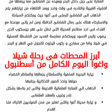
المنارة على جبل داخل البحر وبعيده عن الشاطئ مما يجعلها من
الاشياء الغريبة والنادره فى وقت واحد وبعد الانتهاء من زيارتهم يتم
الذهاب الى الشاطئ الرملى فى أغوا حيث يمكنكم السباحة
والاسترخاء هناك على رمال الشاطئ الدافئة ومن ثم ياتى موعدنا مع
الغداء فى احد مطاعم المدينة التى تطل على نهر جيسكوب الذى
يصوب بالبحر الاسود ويمكنكم ممارسة العديد من الانشطة المسلية
في شيلا وافا من سفاري و ركوب اليخوت للتجول في النهر و البحر .
أبرز المحطات فى رحلة شيلا
واغوا اليوم الكامل من أسطنبول
زيارة البحيرة المخفية والاستمتاع بجمالها والمناظر الخضراء
حولها واخذ الصور التذكارية بجانبها
الذهاب الي المنارة العثمانية القديمة والتى تم بناءها بشكل
نادر وغريب بالعهد العثمانى
و زيارة مدينة أغوا والتى تعتبر من مدن الصياديين الاتراك منذ
القدم