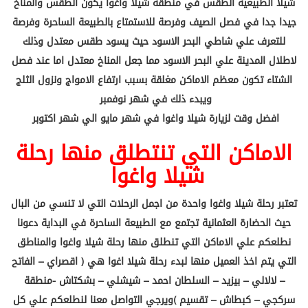
شيلا الطبيعية الطقس في منطقة شيلا واغوا يكون الطقس والمناخ
جيدا جدا في فصل الصيف وفرصة للاستمتاع بالطبيعة الساحرة وفرصة
للتعرف علي شاطي البحر الاسود حيث يسود طقس معتدل وذلك
لاطلال المدينة علي البحر الاسود مما جعل المناخ معتدل اما عند فصل
الشتاء تكون معظم الاماكن مغلقة بسبب ارتفاع الامواج ونزول الثلج
ويبدء ذلك في شهر نوفمبر
افضل وقت لزيارة شيلا واغوا في شهر مايو الي شهر اكتوبر
الاماكن التي تنتطلق منها رحلة
شيلا واغوا
تعتبر رحلة شيلا واغوا واحدة من اجمل الرحلات التي لا تنسي من البال
حيث الحضارة العثمانية تجتمع مع الطبيعة الساحرة في البداية دعونا
نطلعكم علي الاماكن التي تنطلق منها رحلة شيلا واغوا والمناطق
التي يتم اخذ العميل منها لبدء رحلة شيلا اغوا هي ( اقصراي – الفاتح
– لالالي – بيزيد – السلطان احمد – شيشلي – بشكتاش -منطقة
سركجي – كبطاش – تقسيم )ويرجي التواصل معنا لنطلعكم علي كل