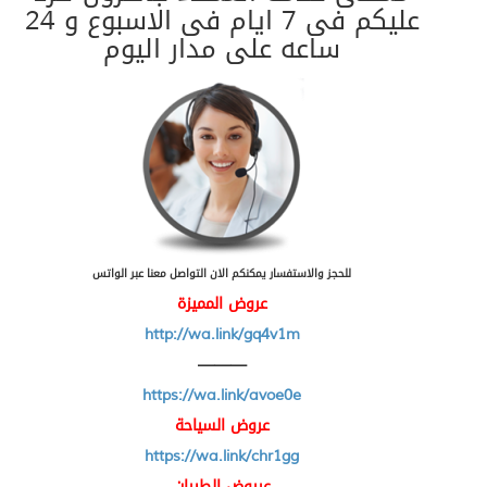
عليكم فى 7 ايام فى الاسبوع و 24
ساعه على مدار اليوم
للحجز والاستفسار يمكنكم الان التواصل معنا عبر الواتس
عروض المميزة
http://wa.link/gq4v1m
———
https://wa.link/avoe0e
عروض السياحة
https://wa.link/chr1gg
عرروض الطيران