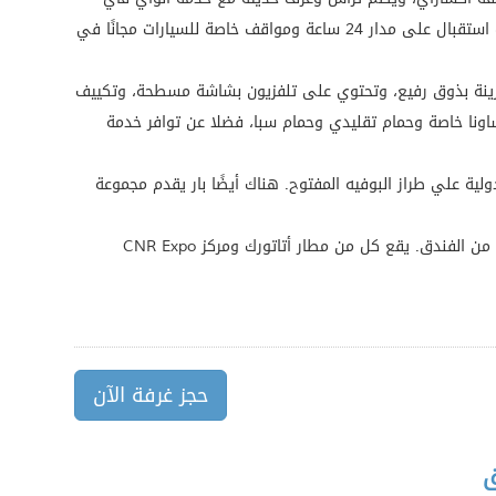
المجانية. يقدم الفندق خدمة مكتب استقبال على مدار 24 ساعة ومواقف خاصة للسيارات مجانًا في
ف في فندق Comfort Life مُزينة بذوق رفيع، وتحتوي على تلفزيون بشاشة مسطحة، وتكييف
اونا خاصة وحمام تقليدي وحمام سبا، فضلا عن توافر خدمة
لية علي طراز البوفيه المفتوح. هناك أيضًا بار يقدم مجموعة
يقع المسجد الأزرق على بعد 3 كم من الفندق. يقع كل من مطار أتاتورك ومركز CNR Expo
حجز غرفة الآن
ق