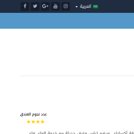
العربية
عدد نجوم الفندق
Comfort Li في منطقة أكساراي، ويضم تراس وغرف حديثة مع خدمة الواي فاي