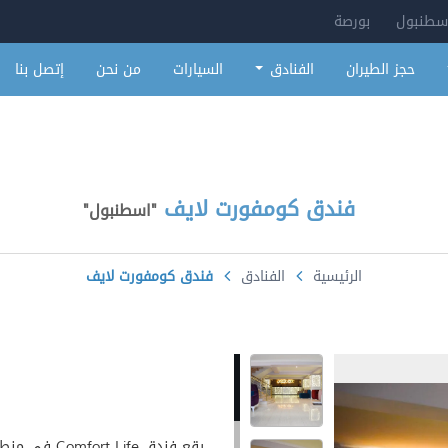
سطنبول
بورصة
حجز الطيران
الفنادق
السيارات
من نحن
إتصل بنا
فندق كومفورت لايف
"
اسطنبول
"
الرئيسية
الفنادق
فندق كومفورت لايف
يقع فندق fe