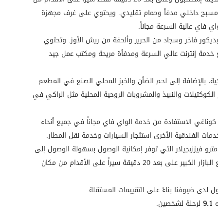
ر ومسبح داخلي مدفأ وحمام تقليدي. ويحتوي على غرف مجهزة
فاي عالية السرعة مجاناً.
ديكور فاخر وسجاد من الحرير وألحفة من ريش الأوز. وتحتوي
خدمة إنترنت عالي السرعة ومدفأة مريحة ومكتب عمل جيد
ركية، بالإضافة إلى لحم الضأن والخبز المحلي الصنع في المطعم
الكوكتيلات والنبيذ والمشروبات الروحية المحلية مثل الراكي في
ناغي الاستفادة من خدمة الواي فاي مجاناً في جميع أنحاء
ات الفندقية الأخرى استئجار السيارات وخدمة نقل المطار.
ترو فيزنيجيلار التي توفر إمكانية الوصول بسهولة الوصول إلى
المعالم السياحية الأكثر شهرة.ويقع البازار الكبير على بعد 20 دقيقة سيراً على الأقدام من مكان
لدى ضيوفنا بناءً على التقييمات المستقلة.
ه
9.1
لرحلة لشخصين.