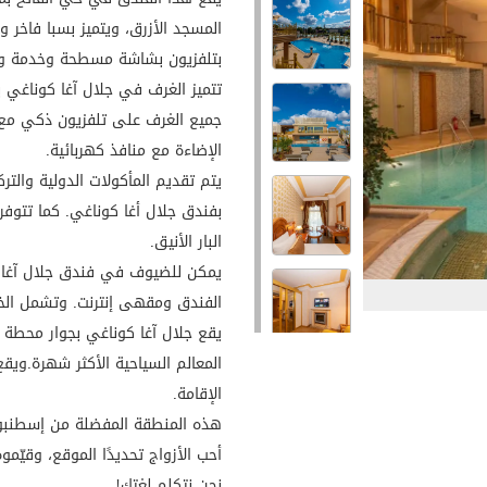
المسجد الأزرق، ويتميز بسبا فاخ
بتلفزيون بشاشة مسطحة وخدمة واي 
تتميز الغرف في جلال آغا كوناغي ب
جميع الغرف على تلفزيون ذكي مع 
الإضاءة مع منافذ كهربائية.
يتم تقديم المأكولات الدولية والت
بفندق جلال أغا كوناغي. كما تتوفر 
البار الأنيق.
يمكن للضيوف في فندق جلال آغا كو
الفندق ومقهى إنترنت. وتشمل الخدم
يقع جلال آغا كوناغي بجوار محطة م
الإقامة.
هذه المنطقة المفضلة من إسطنبول 
أحب الأزواج تحديدًا الموقع، وقيّمو
نحن نتكلم لغتك!